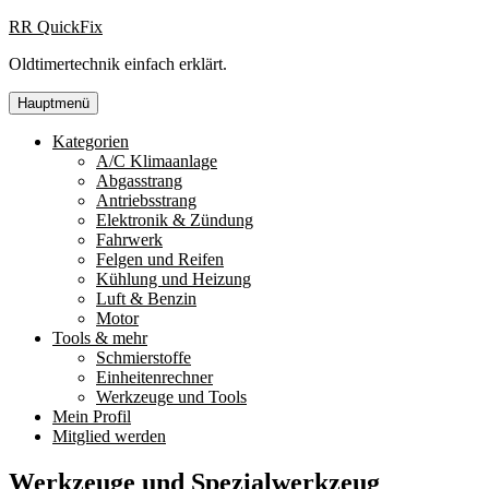
Zum
RR QuickFix
Inhalt
Oldtimertechnik einfach erklärt.
springen
Hauptmenü
Kategorien
A/C Klimaanlage
Abgasstrang
Antriebsstrang
Elektronik & Zündung
Fahrwerk
Felgen und Reifen
Kühlung und Heizung
Luft & Benzin
Motor
Tools & mehr
Schmierstoffe
Einheitenrechner
Werkzeuge und Tools
Mein Profil
Mitglied werden
Werkzeuge und Spezialwerkzeug